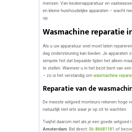
mensen. Van keukenapparatuur en vaatwassers 
en kleine huishoudelijke apparaten – wacht n
op.
Wasmachine reparatie 
Als u uw apparatuur snel moet laten repareren,
dag ondersteuning kan bieden. Je apparaten zo
simpele feit dat bepaalde tijden het alleen m
te stellen. Wanneer u in het bezit bent van e
– zo is het verstandig om
wasmachine repara
Reparatie van de wasmachin
De meeste witgoed monteurs rekenen hoge voor
natuurlijk niet iets waar je op zit te wachten.
Twijfel daarom niet als je een goede witgoed 
Amsterdam
. Bel direct:
06-86681181
of bezoe