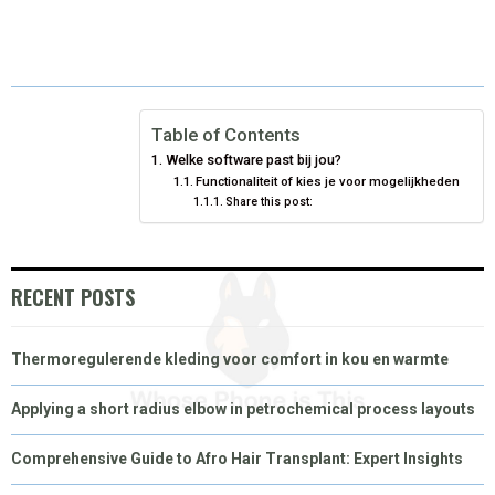
H
H
H
H
H
(
A
I
I
M
A
A
A
A
A
T
C
N
N
A
R
R
R
R
R
W
E
T
K
I
E
E
E
E
E
I
B
E
E
L
Table of Contents
Welke software past bij jou?
O
O
O
O
O
T
O
R
D
Functionaliteit of kies je voor mogelijkheden
Share this post:
N
N
N
N
N
T
O
E
I
E
K
S
N
R
T
RECENT POSTS
)
Thermoregulerende kleding voor comfort in kou en warmte
Applying a short radius elbow in petrochemical process layouts
Comprehensive Guide to Afro Hair Transplant: Expert Insights