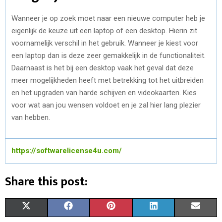
Wanneer je op zoek moet naar een nieuwe computer heb je
eigenlijk de keuze uit een laptop of een desktop. Hierin zit
voornamelijk verschil in het gebruik. Wanneer je kiest voor
een laptop dan is deze zeer gemakkelijk in de functionaliteit.
Daarnaast is het bij een desktop vaak het geval dat deze
meer mogelijkheden heeft met betrekking tot het uitbreiden
en het upgraden van harde schijven en videokaarten. Kies
voor wat aan jou wensen voldoet en je zal hier lang plezier
van hebben.
https://softwarelicense4u.com/
Share this post:
S
S
S
S
S
X
F
P
L
E