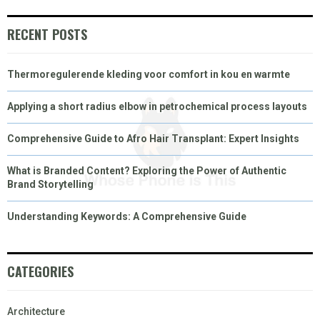
O
O
O
O
O
T
O
R
D
RECENT POSTS
N
N
N
N
N
T
O
E
I
Thermoregulerende kleding voor comfort in kou en warmte
E
K
S
N
R
T
Applying a short radius elbow in petrochemical process layouts
)
Comprehensive Guide to Afro Hair Transplant: Expert Insights
What is Branded Content? Exploring the Power of Authentic
Brand Storytelling
Understanding Keywords: A Comprehensive Guide
CATEGORIES
Architecture