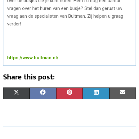
over de busjes die je kunt huren. Heeft u nog een aantal
vragen over het huren van een busje? Stel dan gerust uw
vraag aan de specialisten van Bultman. Zij helpen u graag
verder!
https://www.bultman.nl/
Share this post:
S
S
S
S
S
X
F
P
L
E
H
H
H
H
H
(
A
I
I
M
A
A
A
A
A
T
C
N
N
A
R
R
R
R
R
W
E
T
K
I
E
E
E
E
E
I
B
E
E
L