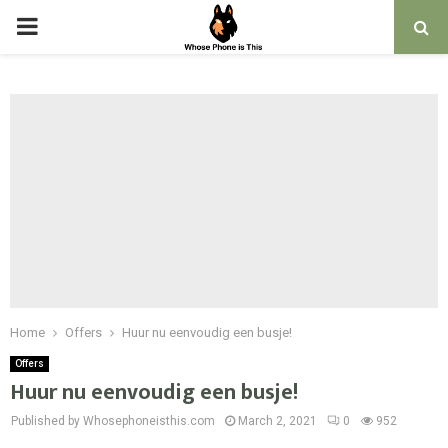
PRIMARY
MENU
Home
Offers
Huur nu eenvoudig een busje!
Offers
Huur nu eenvoudig een busje!
Published by Whosephoneisthis.com
March 2, 2021
0
952