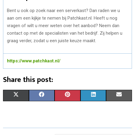
Bent u ook op zoek naar een serverkast? Dan raden we u
aan om een kijkje te nemen bij Patchkast.nl. Heeft u nog
vragen of wilt u meer weten over het aanbod? Neem dan
contact op met de specialisten van het bedrijf. Zij helpen u
graag verder, zodat u een juiste keuze maakt.
https://www.patchkast.nl/
Share this post:
S
S
S
S
S
X
F
P
L
E
H
H
H
H
H
(
A
I
I
M
A
A
A
A
A
T
C
N
N
A
R
R
R
R
R
W
E
T
K
I