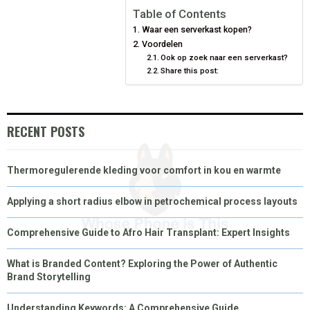
E
E
E
E
E
I
B
E
E
L
Table of Contents
Waar een serverkast kopen?
O
O
O
O
O
T
O
R
D
Voordelen
N
N
Ook op zoek naar een serverkast?
N
N
N
T
O
E
I
Share this post:
E
K
S
N
R
T
RECENT POSTS
)
Thermoregulerende kleding voor comfort in kou en warmte
Applying a short radius elbow in petrochemical process layouts
Comprehensive Guide to Afro Hair Transplant: Expert Insights
What is Branded Content? Exploring the Power of Authentic
Brand Storytelling
Understanding Keywords: A Comprehensive Guide