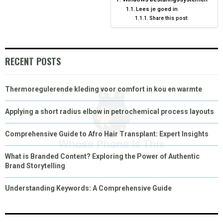
O
O
O
O
O
T
O
R
D
Lees je goed in
Share this post:
N
N
N
N
N
T
O
E
I
E
K
S
N
R
T
RECENT POSTS
)
Thermoregulerende kleding voor comfort in kou en warmte
Applying a short radius elbow in petrochemical process layouts
Comprehensive Guide to Afro Hair Transplant: Expert Insights
What is Branded Content? Exploring the Power of Authentic
Brand Storytelling
Understanding Keywords: A Comprehensive Guide