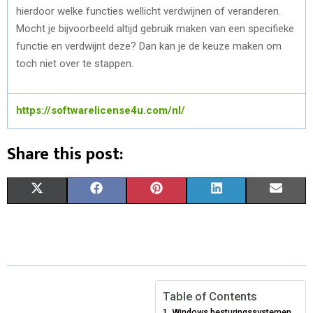
hierdoor welke functies wellicht verdwijnen of veranderen.
Mocht je bijvoorbeeld altijd gebruik maken van een specifieke
functie en verdwijnt deze? Dan kan je de keuze maken om
toch niet over te stappen.
https://softwarelicense4u.com/nl/
Share this post:
S
S
S
S
S
X
F
P
L
E
H
H
H
H
H
(
A
I
I
M
A
A
A
A
A
T
C
N
N
A
R
R
R
R
R
W
E
T
K
I
E
E
E
E
E
I
B
E
E
L
Table of Contents
Windows besturingssystemen