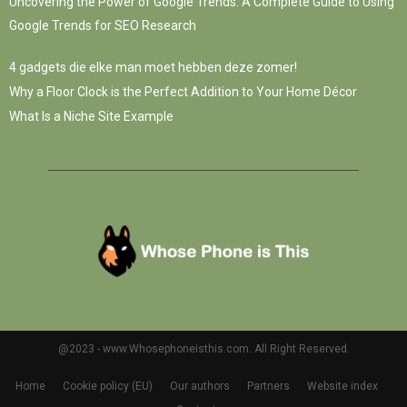
Uncovering the Power of Google Trends: A Complete Guide to Using
Google Trends for SEO Research
4 gadgets die elke man moet hebben deze zomer!
Why a Floor Clock is the Perfect Addition to Your Home Décor
What Is a Niche Site Example
@2023 - www.Whosephoneisthis.com. All Right Reserved.
Home
Cookie policy (EU)
Our authors
Partners
Website index