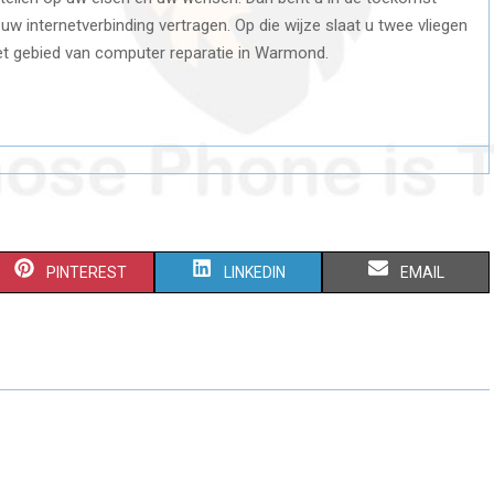
 internetverbinding vertragen. Op die wijze slaat u twee vliegen
et gebied van computer reparatie in Warmond.
S
S
S
PINTEREST
LINKEDIN
EMAIL
H
H
H
A
A
A
R
R
R
E
E
E
O
O
O