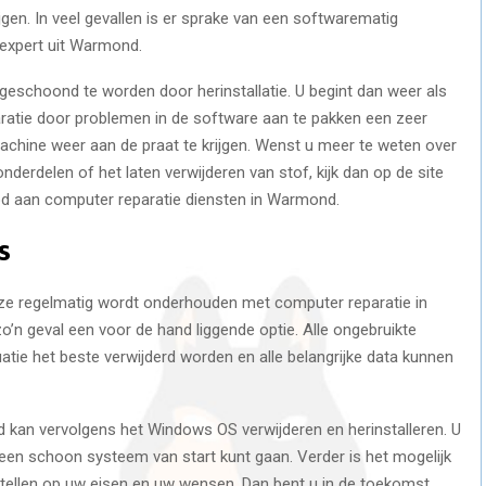
jgen. In veel gevallen is er sprake van een softwarematig
expert uit Warmond.
eschoond te worden door herinstallatie. U begint dan weer als
aratie door problemen in de software aan te pakken een zeer
chine weer aan de praat te krijgen. Wenst u meer te weten over
nderdelen of het laten verwijderen van stof, kijk dan op de site
od aan computer reparatie diensten in Warmond.
s
eze regelmatig wordt onderhouden met computer reparatie in
n geval een voor de hand liggende optie. Alle ongebruikte
tie het beste verwijderd worden en alle belangrijke data kunnen
d kan vervolgens het Windows OS verwijderen en herinstalleren. U
 een schoon systeem van start kunt gaan. Verder is het mogelijk
stellen op uw eisen en uw wensen. Dan bent u in de toekomst