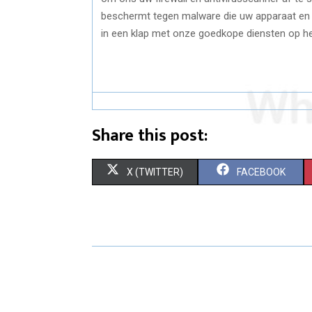
beschermt tegen malware die uw apparaat en uw
in een klap met onze goedkope diensten op h
Share this post:
S
S
X (TWITTER)
FACEBOOK
H
H
A
A
R
R
E
E
O
O