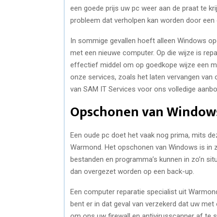
een goede prijs uw pc weer aan de praat te kri
probleem dat verholpen kan worden door een 
In sommige gevallen hoeft alleen Windows opg
met een nieuwe computer. Op die wijze is rep
effectief middel om op goedkope wijze een ma
onze services, zoals het laten vervangen van o
van SAM IT Services voor ons volledige aanb
Opschonen van Window
Een oude pc doet het vaak nog prima, mits d
Warmond. Het opschonen van Windows is in zo’
bestanden en programma’s kunnen in zo’n situa
dan overgezet worden op een back-up.
Een computer reparatie specialist uit Warmon
bent er in dat geval van verzekerd dat uw met
om ons uw firewall en antivirusscanner af te 