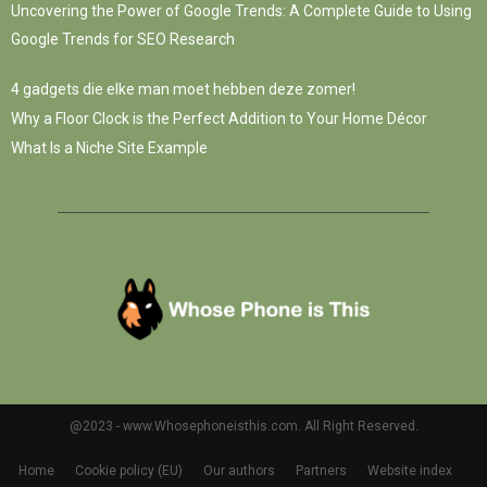
Uncovering the Power of Google Trends: A Complete Guide to Using
Google Trends for SEO Research
4 gadgets die elke man moet hebben deze zomer!
Why a Floor Clock is the Perfect Addition to Your Home Décor
What Is a Niche Site Example
@2023 - www.Whosephoneisthis.com. All Right Reserved.
Home
Cookie policy (EU)
Our authors
Partners
Website index