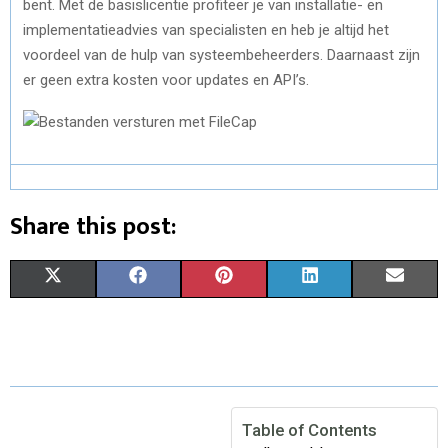
bent. Met de basislicentie profiteer je van installatie- en
implementatieadvies van specialisten en heb je altijd het
voordeel van de hulp van systeembeheerders. Daarnaast zijn
er geen extra kosten voor updates en API’s.
Share this post:
S
S
S
S
S
X
F
P
L
E
H
H
H
H
H
(
A
I
I
M
A
A
A
A
A
T
C
N
N
A
R
R
R
R
R
W
E
T
K
I
E
E
E
E
E
I
B
E
E
L
Table of Contents