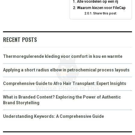
Alle voordelen op een rij
O
O
O
O
O
T
O
R
D
Waarom kiezen voor FileCap
N
N
N
N
N
T
O
E
Share this post:
I
E
K
S
N
R
T
RECENT POSTS
)
Thermoregulerende kleding voor comfort in kou en warmte
Applying a short radius elbow in petrochemical process layouts
Comprehensive Guide to Afro Hair Transplant: Expert Insights
What is Branded Content? Exploring the Power of Authentic
Brand Storytelling
Understanding Keywords: A Comprehensive Guide