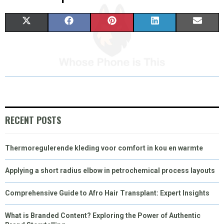
S
S
S
S
S
X
F
P
L
E
H
H
H
H
H
(
A
I
I
M
A
A
A
A
A
T
C
N
N
A
R
R
R
R
R
W
E
T
K
I
E
E
E
E
E
I
B
E
E
L
O
O
O
O
O
T
O
R
D
RECENT POSTS
N
N
N
N
N
T
O
E
I
Thermoregulerende kleding voor comfort in kou en warmte
E
K
S
N
R
T
Applying a short radius elbow in petrochemical process layouts
)
Comprehensive Guide to Afro Hair Transplant: Expert Insights
What is Branded Content? Exploring the Power of Authentic